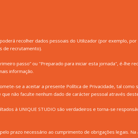
derá recolher dados pessoais do Utilizador (por exemplo, por e
os de recrutamento).
imeiro passo” ou "Preparado para iniciar esta jornada", é-lhe r
mais informação.
ete-se a aceitar a presente Política de Privacidade, tal como s
he que não faculte nenhum dado de carácter pessoal através de
cultados à UNIQUE STUDIO são verdadeiros e torna-se responsáv
elo prazo necessário ao cumprimento de obrigações legais. Na au