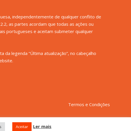
uguesa, independentemente de qualquer conflito de
o 2.2, as partes acordam que todas as ações ou
unais portugueses e aceitam submeter qualquer
sta da legenda “Última atualização”, no cabeçalho
ebsite.
Termos e Condições
Ler mais
s
Aceitar