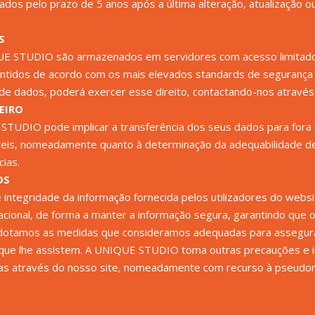
ados pelo prazo de 5 anos após a última alteração, atualização 
S
UE STUDIO são armazenados em servidores com acesso limitado, 
idos de acordo com os mais elevados standards de segurança po
de dados, poderá exercer esse direito, contactando-nos através
EIRO
STUDIO pode implicar a transferência dos seus dados para fora
áveis, nomeadamente quanto à determinação da adequabilidade de
cias.
OS
 integridade da informação fornecida pelos utilizadores do webs
acional, de forma a manter a informação segura, garantindo que o 
 Adotamos as medidas que consideramos adequadas para assegurar
 que lhe assistem. A UNIQUE STUDIO toma outras precauções e
as através do nosso site, nomeadamente com recurso à pseudonom