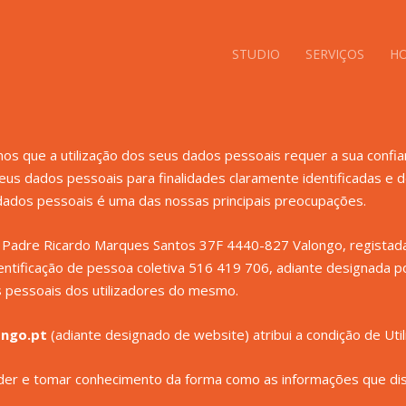
STUDIO
SERVIÇOS
HO
 que a utilização dos seus dados pessoais requer a sua confian
seus dados pessoais para finalidades claramente identificadas e
 dados pessoais é uma das nossas principais preocupações.
Padre Ricardo Marques Santos 37F 4440-827 Valongo, registada
dentificação de pessoa coletiva 516 419 706, adiante designad
 pessoais dos utilizadores do mesmo.
ongo.pt
(adiante designado de website) atribui a condição de Util
nder e tomar conhecimento da forma como as informações que disp