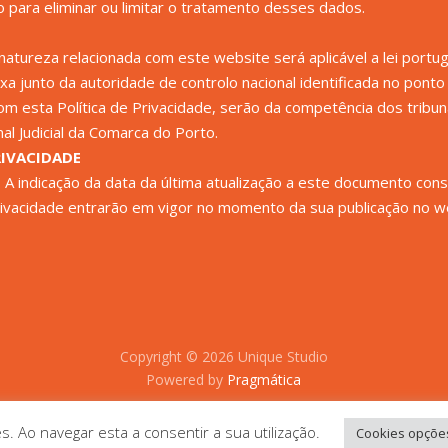
para eliminar ou limitar o tratamento desses dados.
atureza relacionada com este website será aplicável a lei port
ixa junto da autoridade de controlo nacional identificada no pont
om esta Política de Privacidade, serão da competência dos trib
nal Judicial da Comarca do Porto.
RIVACIDADE
s. A indicação da data da última atualização a este documento con
rivacidade entrarão em vigor no momento da sua publicação no w
Copyright © 2026 Unique Studio
Powered by
Pragmática
es. Ao navegar esta a consentir a sua utilização.
Cookies opçõe